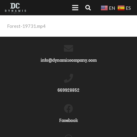
EN
ES
Forest-19731.mp4
info@dynamiscompany.com
669928852
Facebook