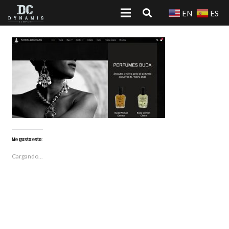
EN
ES
Me gusta esto:
Cargando...